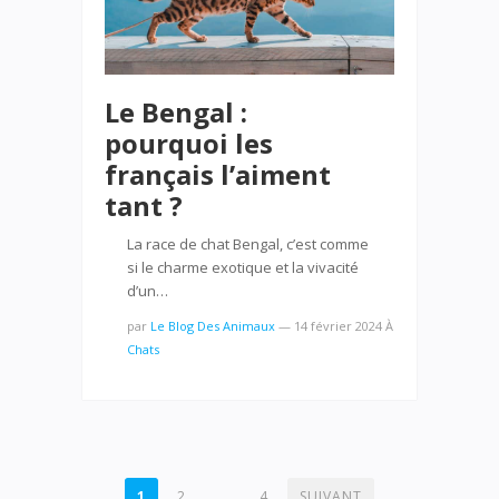
Le Bengal :
pourquoi les
français l’aiment
tant ?
La race de chat Bengal, c’est comme
si le charme exotique et la vivacité
d’un…
par
Le Blog Des Animaux
—
14 février 2024
À
Chats
NAVIGATION
1
2
…
4
SUIVANT