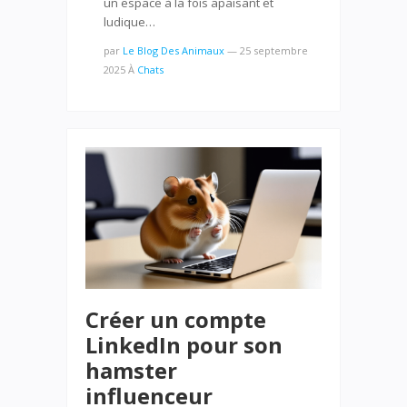
un espace à la fois apaisant et
ludique…
par
Le Blog Des Animaux
—
25 septembre
2025
À
Chats
Créer un compte
LinkedIn pour son
hamster
influenceur